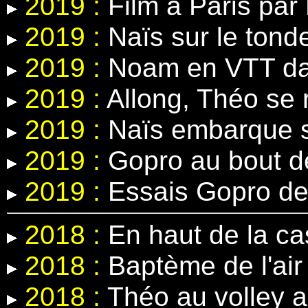
2019 :
Film à Paris par 
2019 :
Naïs sur le tond
2019 :
Noam en VTT dans
2019 :
Allong, Théo se r
2019 :
Naïs embarque s
2019 :
Gopro au bout d
2019 :
Essais Gopro de
2018 :
En haut de la c
2018 :
Baptème de l'air 
2018 :
Théo au volley 