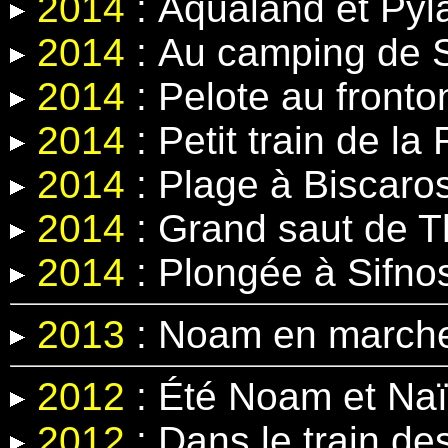
2014
:
Aqualand et Pyl
2014
:
Au camping de 
2014
:
Pelote au fronto
2014
:
Petit train de la
2014
: Plage à Biscaro
2014
: Grand saut
de T
2014
:
Plongée à Sifno
2013
: Noam en march
2012
: Été Noam et Na
2012
: Dans le train d