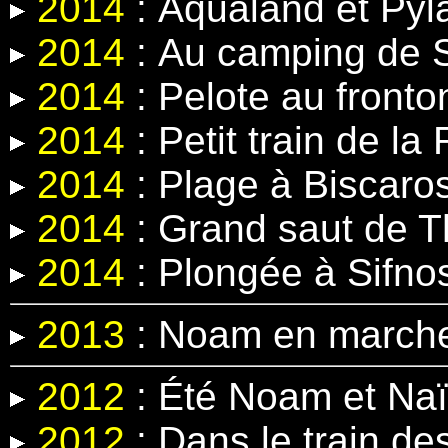
2014
:
Aqualand et Pyl
2014
:
Au camping de 
2014
:
Pelote au fronto
2014
:
Petit train de la
2014
: Plage à Biscaro
2014
: Grand saut
de T
2014
:
Plongée à Sifno
2013
: Noam en march
2012
: Été Noam et Na
2012
: Dans le train d