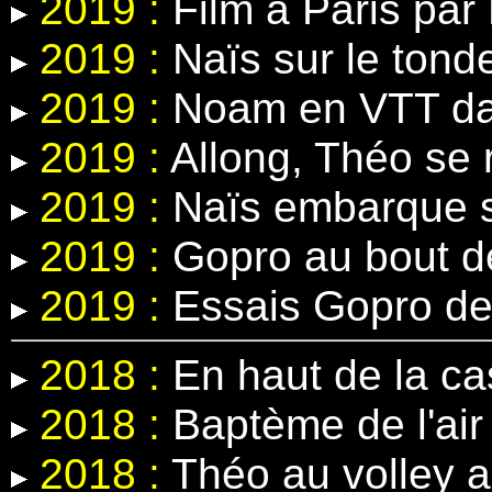
2019 :
Film à Paris par 
2019 :
Naïs sur le tond
2019 :
Noam en VTT dans
2019 :
Allong, Théo se r
2019 :
Naïs embarque s
2019 :
Gopro au bout d
2019 :
Essais Gopro de
2018 :
En haut de la c
2018 :
Baptème de l'air 
2018 :
Théo au volley 