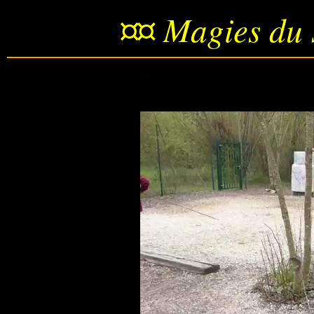
¤¤ Magies du 