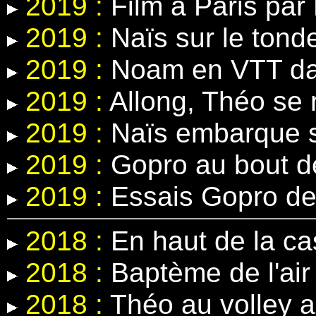
2019 :
Film à Paris par 
2019 :
Naïs sur le tond
2019 :
Noam en VTT dans
2019 :
Allong, Théo se r
2019 :
Naïs embarque s
2019 :
Gopro au bout d
2019 :
Essais Gopro de
2018 :
En haut de la c
2018 :
Baptème de l'air 
2018 :
Théo au volley 