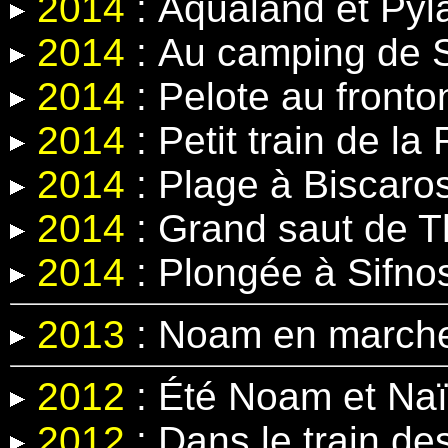
2014
:
Aqualand et Pyl
2014
:
Au camping de 
2014
:
Pelote au fronto
2014
:
Petit train de la
2014
: Plage à Biscaro
2014
: Grand saut
de T
2014
:
Plongée à Sifno
2013
: Noam en march
2012
: Été Noam et Na
2012
: Dans le train d