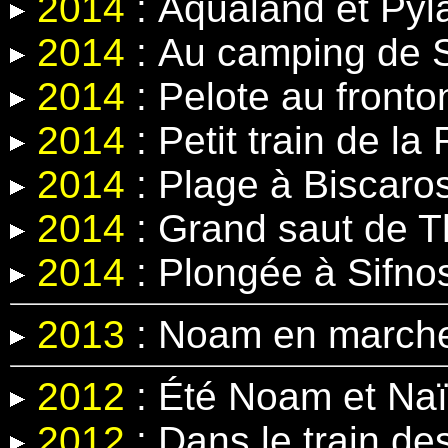
2014
:
Aqualand et Pyl
2014
:
Au camping de 
2014
:
Pelote au fronto
2014
:
Petit train de la
2014
: Plage à Biscaro
2014
: Grand saut
de T
2014
:
Plongée à Sifno
2013
: Noam en march
2012
: Été Noam et Na
2012
: Dans le train d