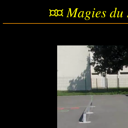
¤¤ Magies du 