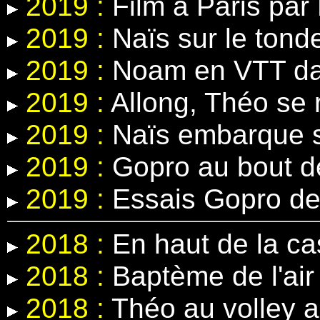
2019 :
Film à Paris par 
2019 :
Naïs sur le tond
2019 :
Noam en VTT dans
2019 :
Allong, Théo se r
2019 :
Naïs embarque s
2019 :
Gopro au bout d
2019 :
Essais Gopro de
2018 :
En haut de la c
2018 :
Baptème de l'air 
2018 :
Théo au volley 