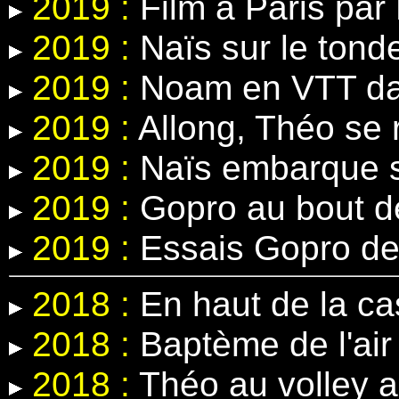
2019 :
Film à Paris par 
2019 :
Naïs sur le tond
2019 :
Noam en VTT dans
2019 :
Allong, Théo se r
2019 :
Naïs embarque s
2019 :
Gopro au bout d
2019 :
Essais Gopro de
2018 :
En haut de la c
2018 :
Baptème de l'air 
2018 :
Théo au volley 