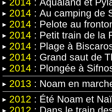
2014
:
Aqualand et Pyl
2014
:
Au camping de 
2014
:
Pelote au fronto
2014
:
Petit train de la
2014
: Plage à Biscaro
2014
: Grand saut
de T
2014
:
Plongée à Sifno
2013
: Noam en march
2012
: Été Noam et Na
2012
: Dans le train d