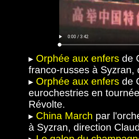
Orphée aux enfers
de 
franco-russes à Syzran, 
Orphée aux enfers
de 
eurochestries en tournée
Révolte.
China March
par l'orch
à Syzran, direction Clau
Le galop du champag