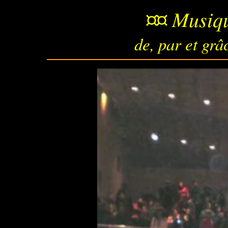
¤¤ Musiqu
de, par et grâ