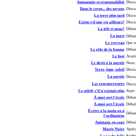
Autonomie et responsabilité
Discu
Dans le corps... des tuyaux
Discu
La terre plus tard
Discu
Existe-t-il une vie ailleurs?
Discus
La télé et nous?
Débat
La mort
Débat
Le cerveau
Que s
Le rôle de la femme
Débat
Le foot
Avant
Le droit à la parole
Nous p
Terre, lune, soleil
Discu
La parole
Discu
Les extraterrestres
Discu
Le soleil, s'il n'existait plus
Sujet
À quoi sert l'école
Débat
À quoi sert l'école
Débat
Écrire à la main ou à
Débat
l'ordinateur
Animaux en cage
Débat
Marée Noire
Après 
Suite
La vache folle