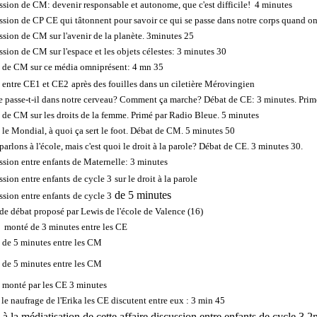
ssion de CM: devenir responsable et autonome, que c'est difficile! 4 minutes
ssion de CP CE qui tâtonnent pour savoir ce qui se passe dans notre corps quand o
ssion de CM sur l'avenir de la planète. 3minutes 25
sion de CM sur l'espace et les objets célestes: 3 minutes 30
 de CM sur ce média omniprésent: 4 mn 35
 entre CE1 et CE2
après des fouilles dans un ciletière Mérovingien
e passe-t-il dans notre cerveau? Comment ça marche? Débat de CE: 3 minutes. Prim
 de CM sur les droits de la femme. Primé par Radio Bleue. 5 minutes
 le Mondial, à quoi ça sert le foot. Débat de CM. 5 minutes 50
arlons à l'école, mais c'est quoi le droit à la parole? Débat de CE. 3 minutes 30.
ssion entre enfants de Maternelle: 3 minutes
ssion entre enfants
de cycle 3
sur le droit à la parole
de 5 minutes
ssion entre enfants
de cycle 3
 de débat proposé par Lewis de l'école de Valence (16)
 monté de 3 minutes entre les CE
 de 5 minutes entre les CM
 de 5 minutes entre les CM
 monté par les CE 3 minutes
le naufrage de l'Erika les CE discutent entre eux : 3 min 45
 à la médiatisation de cette affaire discussion entre enfants de cycle 3 