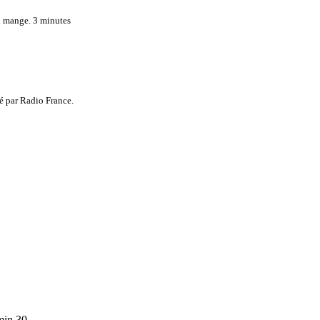
n mange. 3 minutes
é par Radio France.
2min 30