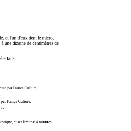
e, et l'un d'eux tient le micro,
o à une dizaine de centimètres de
été faits.
rimé par France Culture.
n
 par France Culture.
tes
torique, et ses limites: 4 minutes.