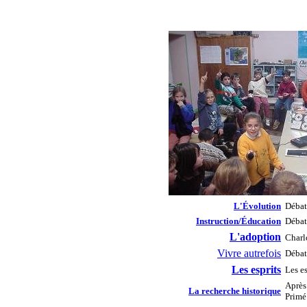
L'Évolution
Débat
Instruction/Éducation
Débat 
L'adoption
Charlo
Vivre autrefois
Débat
Les esprits
Les es
Après 
La recherche historique
Primé